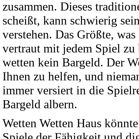
zusammen. Dieses tradition
scheißt, kann schwierig sein
verstehen. Das Größte, was 
vertraut mit jedem Spiel z
wetten kein Bargeld. Der We
Ihnen zu helfen, und nieman
immer versiert in die Spielr
Bargeld albern.
Wetten Wetten Haus könnte
Spiele der Fähigkeit und di