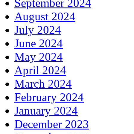
September 2024
August 2024
July 2024
June 2024
May 2024
April 2024
March 2024
February 2024
January 2024
December 2023