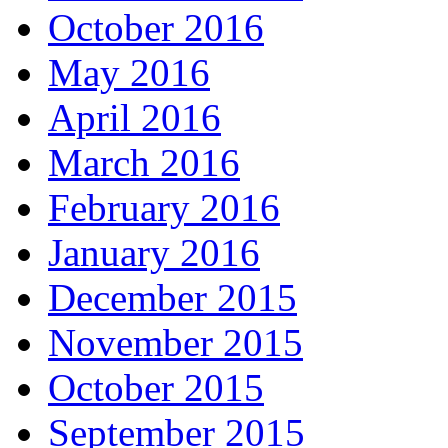
October 2016
May 2016
April 2016
March 2016
February 2016
January 2016
December 2015
November 2015
October 2015
September 2015