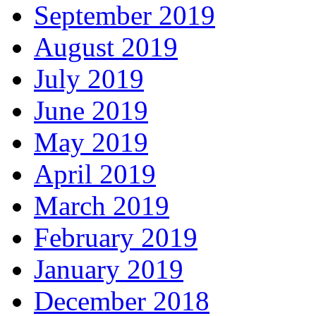
September 2019
August 2019
July 2019
June 2019
May 2019
April 2019
March 2019
February 2019
January 2019
December 2018