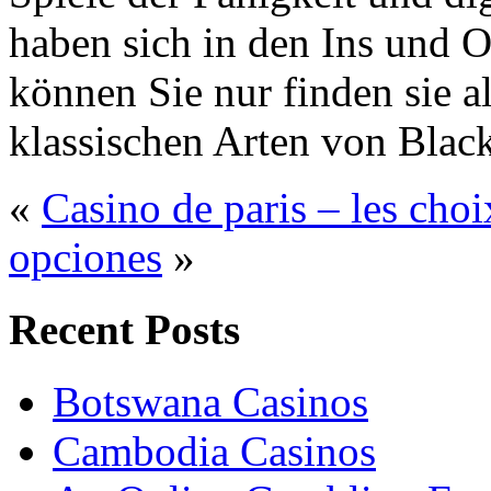
haben sich in den Ins und O
können Sie nur finden sie a
klassischen Arten von Blac
«
Casino de paris – les choi
opciones
»
Recent Posts
Botswana Casinos
Cambodia Casinos